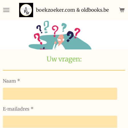
Ga
boekzoeker.com & oldbooks.be
direct
naar
de
hoofdinhoud
Uw vragen:
Naam *
E-mailadres *