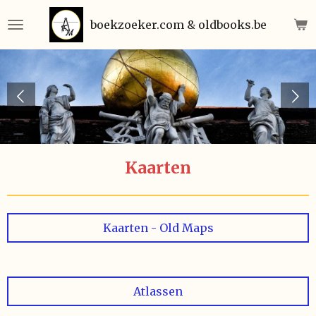
Ga
boekzoeker.com & oldbooks.be
direct
naar
de
hoofdinhoud
Kaarten
Kaarten - Old Maps
Atlassen