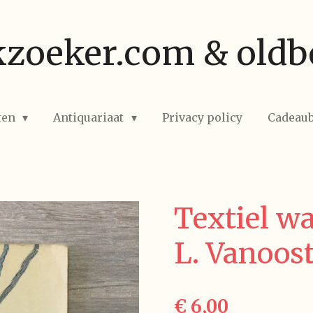
zoeker.com & oldb
ten
Antiquariaat
Privacy policy
Cadeau
Textiel w
L. Vanoost
€ 6,00