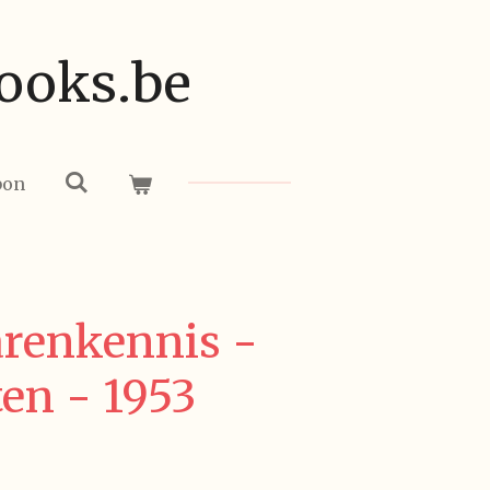
ooks.be
bon
arenkennis -
en - 1953