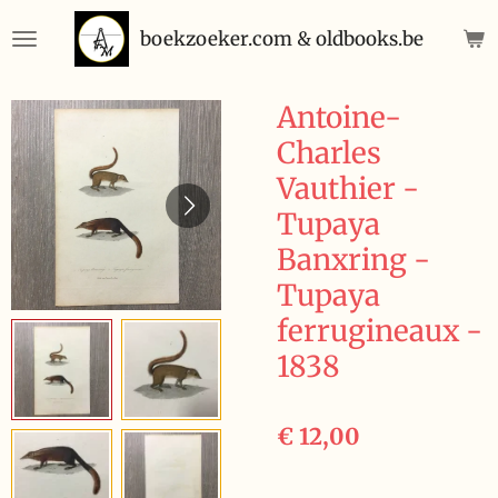
Ga
boekzoeker.com & oldbooks.be
direct
naar
de
Antoine-
hoofdinhoud
Charles
Vauthier -
Tupaya
Banxring -
Tupaya
ferrugineaux -
1838
€ 12,00