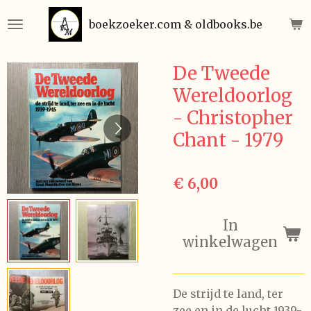
Ga
boekzoeker.com & oldbooks.be
direct
naar
de
De Tweede
hoofdinhoud
Wereldoorlog
- Christopher
Chant - 1979
€ 6,00
In
winkelwagen
De strijd te land, ter
zee en in de lucht 1939-