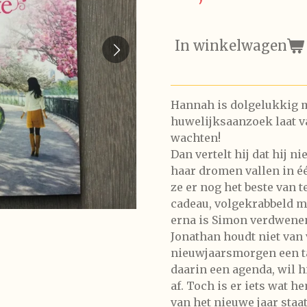
In winkelwagen
Hannah is dolgelukkig m
huwelijksaanzoek laat va
wachten!
Dan vertelt hij dat hij ni
haar dromen vallen in é
ze er nog het beste van
cadeau, volgekrabbeld me
erna is Simon verdwenen
Jonathan houdt niet van
nieuwjaarsmorgen een tas
daarin een agenda, wil h
af. Toch is er iets wat h
van het nieuwe jaar staa