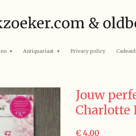
zoeker.com & oldb
ten
Antiquariaat
Privacy policy
Cadeau
Jouw perfe
Charlotte 
€ 4,00