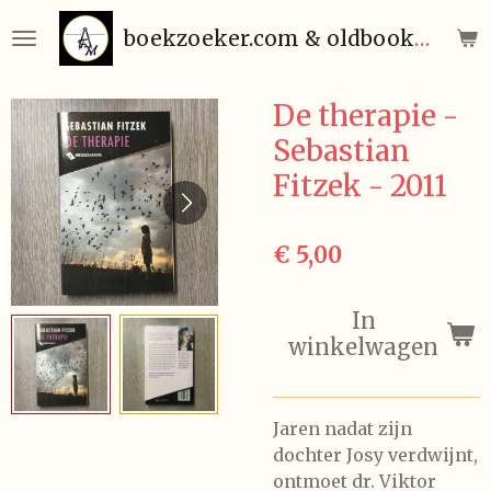
Ga
boekzoeker.com & oldbooks.be
direct
naar
de
De therapie -
hoofdinhoud
Sebastian
Fitzek - 2011
€ 5,00
In
winkelwagen
Jaren nadat zijn
dochter Josy verdwijnt,
ontmoet dr. Viktor