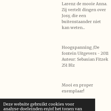
Larenz de mooie Anna.
Zij vertelt dingen over
Josy, die een
buitenstaander niet
kan weten...
Hoogspanning /De
fontein Uitgevers - 2011
Auteur: Sebasian Fitzek
251 Blz
Mooi en proper
exemplaar!
Deze website gebruikt cookies voor
analyse-doeleinden en/of het tonen van