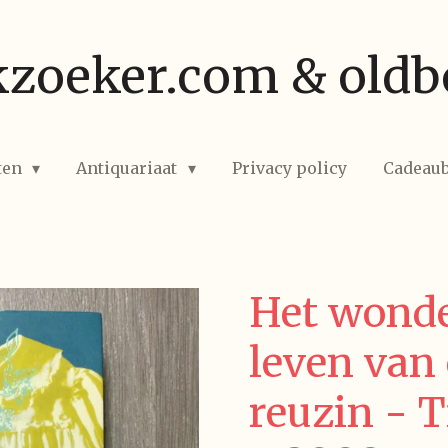
zoeker.com & oldb
ten
Antiquariaat
Privacy policy
Cadeau
Het wonde
leven van 
reuzin - T