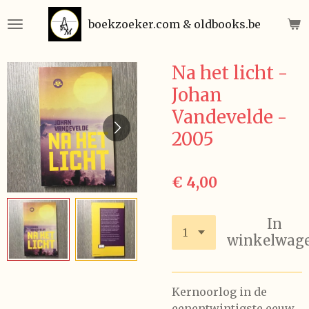
Ga
boekzoeker.com & oldbooks.be
direct
naar
de
Na het licht -
hoofdinhoud
Johan
Vandevelde -
2005
€ 4,00
In
winkelwag
Kernoorlog in de
eenentwintigste eeuw...