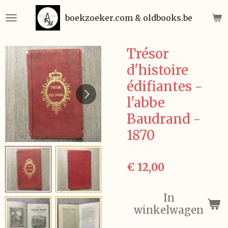
Ga
boekzoeker.com & oldbooks.be
direct
naar
de
Trésor
hoofdinhoud
d'histoire
édifiantes -
l'abbe
Baudrand -
1870
€ 12,00
In
winkelwagen