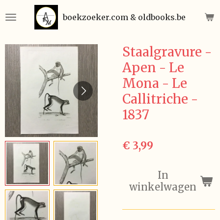
Ga
boekzoeker.com & oldbooks.be
direct
naar
de
Staalgravure -
hoofdinhoud
Apen - Le
Mona - Le
Callitriche -
1837
€ 3,99
In
winkelwagen