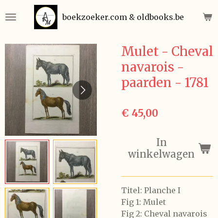
Ga
boekzoeker.com & oldbooks.be
direct
naar
de
Mulet - Cheval
hoofdinhoud
navarois -
paarden - 1781
€ 45,00
In
winkelwagen
Titel: Planche I
Fig 1: Mulet
Fig 2: Cheval navarois