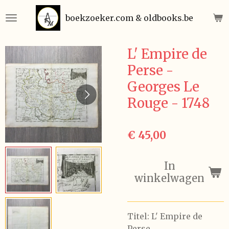
Ga
boekzoeker.com & oldbooks.be
direct
naar
de
L' Empire de
hoofdinhoud
Perse -
Georges Le
Rouge - 1748
€ 45,00
In
winkelwagen
Titel: L' Empire de
Perse