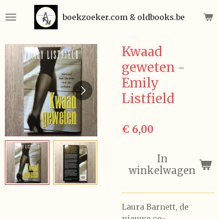
Ga
boekzoeker.com & oldbooks.be
direct
naar
de
Kwaad
hoofdinhoud
geweten -
Emily
Listfield
€ 6,00
In
winkelwagen
Laura Barnett, de
nieuwe co-