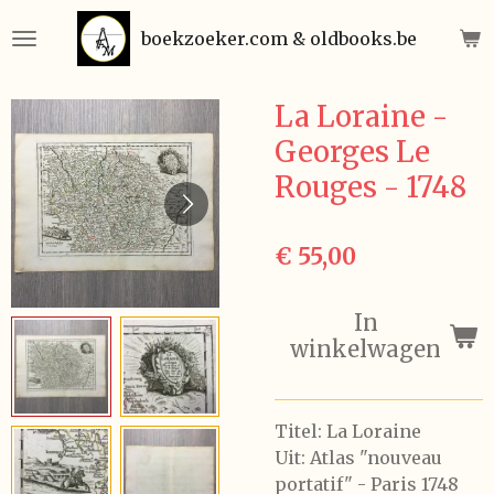
Ga
boekzoeker.com & oldbooks.be
direct
naar
de
La Loraine -
hoofdinhoud
Georges Le
Rouges - 1748
€ 55,00
In
winkelwagen
Titel: La Loraine
Uit: Atlas "nouveau
portatif" - Paris 1748