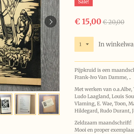
Sale!
€ 15,00
€ 20,00
In winkelw
Pijpkruid is een maandsch
Frank-Ivo Van Damme, ..
Met werken van o.a.Albe, 
Ludo Laagland, Louis Sou
Vlaming, E. Wae, Toon, M
Hildegard, Rudo Durant, 
Zeldzaam maandschrift!
Mooi en proper exemplaar,