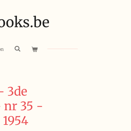
ooks.be
on
- 3de
 nr 35 -
 1954