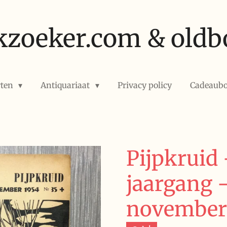
kzoeker.com & oldb
rten
Antiquariaat
Privacy policy
Cadeaub
Pijpkruid 
jaargang -
november