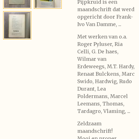
Pijpkruid is een
maandschrift dat werd
opgericht door Frank-
Ivo Van Damme, ...
Met werken van o.a.
Roger Pyluser, Ria
Celli, G. De haes,
Wilmar van
Erdeweegs, M.T. Hardy,
Renaat Bulckens, Marc
Swido, Hardwig, Rudo
Durant, Lea
Poldermans, Marcel
Leemans, Thomas,
Tardagro, Vlaming, ...
Zeldzaam
maandschrift!
Mooi en proper