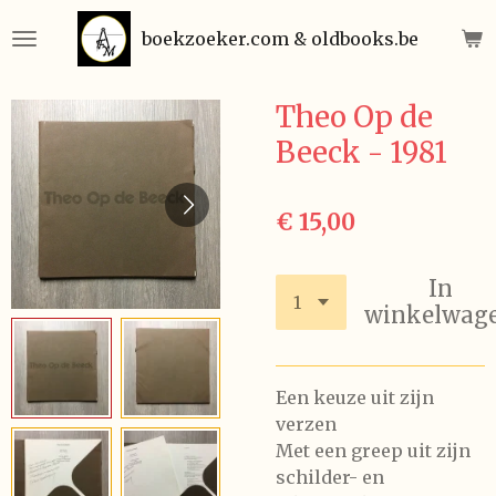
Ga
boekzoeker.com & oldbooks.be
direct
naar
de
Theo Op de
hoofdinhoud
Beeck - 1981
€ 15,00
In
winkelwag
Een keuze uit zijn
verzen
Met een greep uit zijn
schilder- en