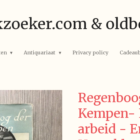
zoeker.com & oldb
ten
Antiquariaat
Privacy policy
Cadeau
Regenboo
Kempen- I
arbeid - 