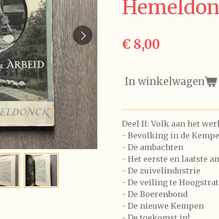
Hemeldon
€ 8,00
In winkelwagen
Deel II: Volk aan het wer
- Bevolking in de Kemp
- De ambachten
- Het eerste en laatste 
- De zuivelindustrie
- De veiling te Hoogstra
- De Boerenbond
- De nieuwe Kempen
- De toekomst in!