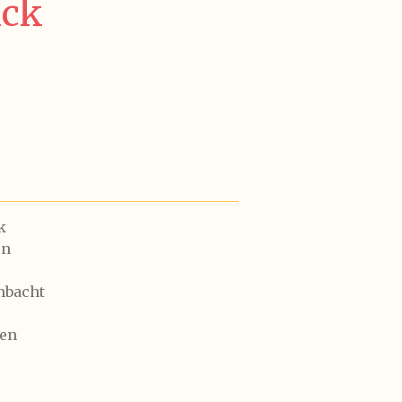
ck
k
en
ambacht
ten