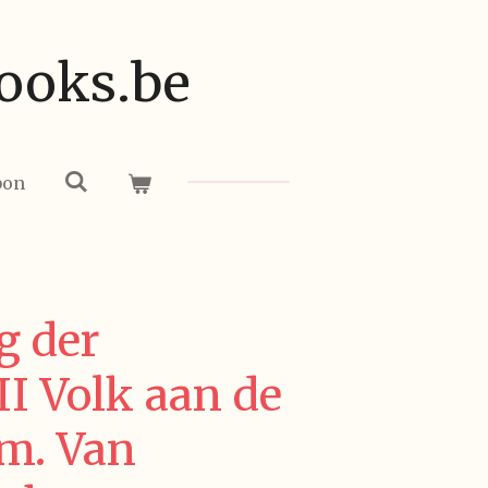
ooks.be
bon
g der
I Volk aan de
Em. Van