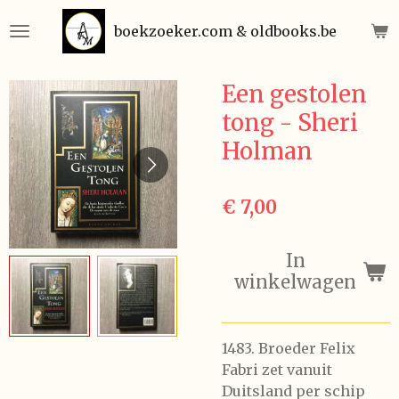
Ga
boekzoeker.com & oldbooks.be
direct
naar
de
Een gestolen
hoofdinhoud
tong - Sheri
Holman
€ 7,00
In
winkelwagen
1483. Broeder Felix
Fabri zet vanuit
Duitsland per schip