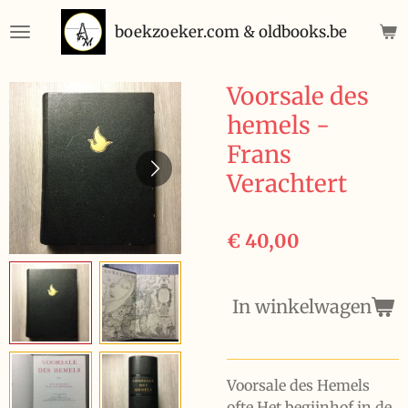
Ga
boekzoeker.com & oldbooks.be
direct
naar
de
Voorsale des
hoofdinhoud
hemels -
Frans
Verachtert
€ 40,00
In winkelwagen
Voorsale des Hemels
ofte Het begijnhof in de