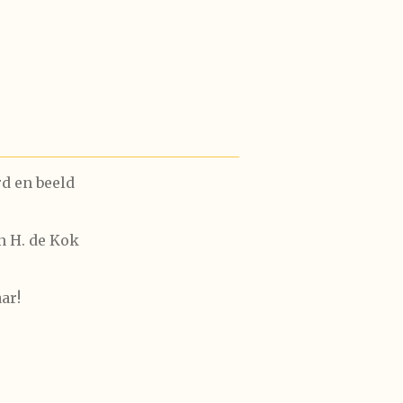
d en beeld
n H. de Kok
ar!