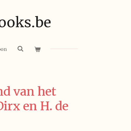
ooks.be
bon
nd van het
Dirx en H. de