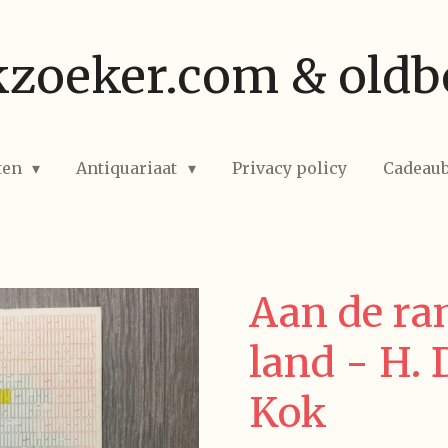
zoeker.com & oldb
ten
Antiquariaat
Privacy policy
Cadeau
Aan de ra
land - H. 
Kok