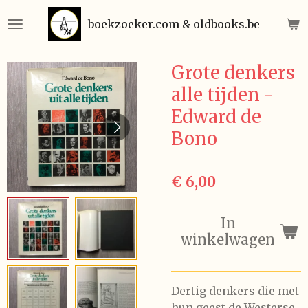
Ga
boekzoeker.com & oldbooks.be
direct
naar
de
Grote denkers
hoofdinhoud
alle tijden -
Edward de
Bono
€ 6,00
In
winkelwagen
Dertig denkers die met
hun geest de Westerse