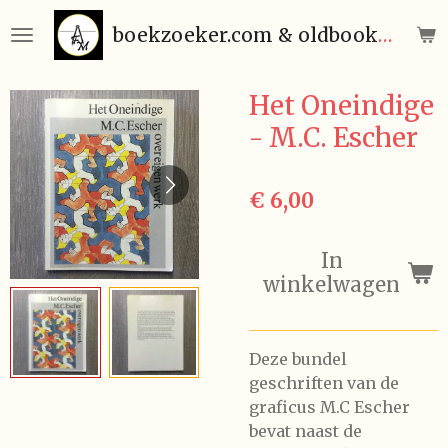
Ga
boekzoeker.com & oldbooks.be
direct
naar
de
Het Oneindige
hoofdinhoud
- M.C. Escher
€ 6,00
In
winkelwagen
Deze bundel
geschriften van de
graficus M.C Escher
bevat naast de