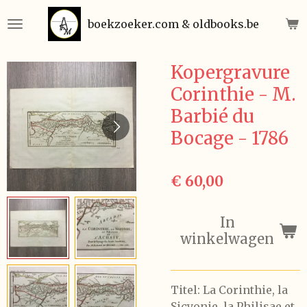
Ga
boekzoeker.com & oldbooks.be
direct
naar
de
Kopergravure
hoofdinhoud
Corinthie - M.
Barbié du
Bocage - 1786
€ 60,00
In
winkelwagen
Titel: La Corinthie, la
Sicyonie, la Philisae et