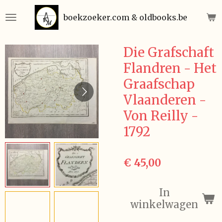
Ga
boekzoeker.com & oldbooks.be
direct
naar
de
Die Grafschaft
hoofdinhoud
Flandren - Het
Graafschap
Vlaanderen -
Von Reilly -
1792
€ 45,00
In
winkelwagen