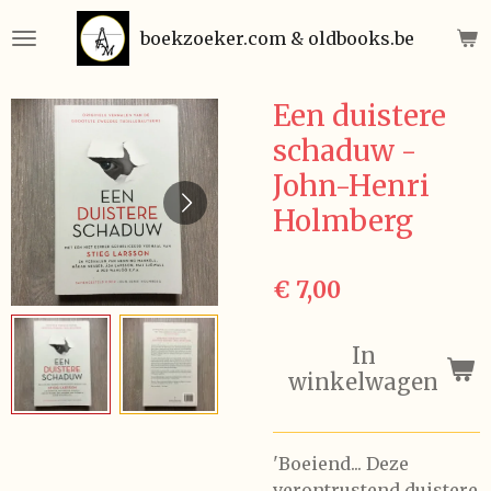
Ga
boekzoeker.com & oldbooks.be
direct
naar
de
Een duistere
hoofdinhoud
schaduw -
John-Henri
Holmberg
€ 7,00
In
winkelwagen
'Boeiend... Deze
verontrustend duistere