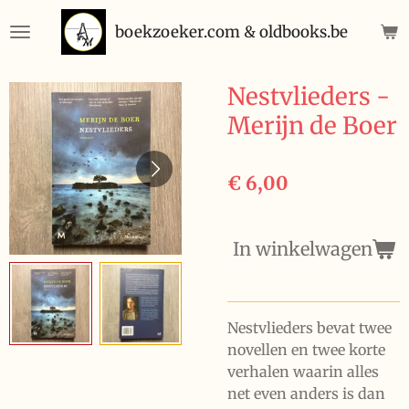
Ga
boekzoeker.com & oldbooks.be
direct
naar
de
Nestvlieders -
hoofdinhoud
Merijn de Boer
€ 6,00
In winkelwagen
Nestvlieders bevat twee
novellen en twee korte
verhalen waarin alles
net even anders is dan