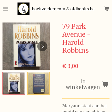
Ga
boekzoeker.com & oldbooks.be
direct
naar
de
79 Park
hoofdinhoud
Avenue -
Harold
Robbins
€ 3,00
In
winkelwagen
Maryann staat aan het
hoofd van een chique