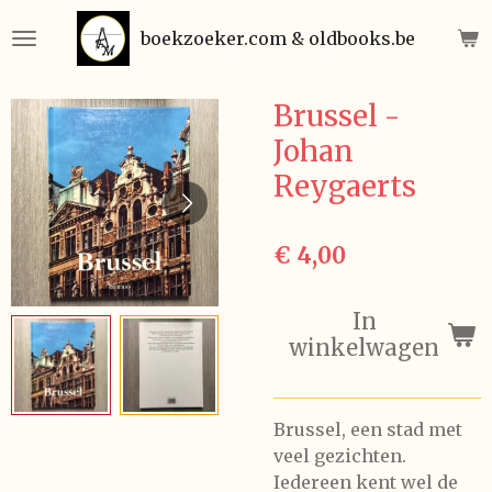
Ga
boekzoeker.com & oldbooks.be
direct
naar
de
Brussel -
hoofdinhoud
Johan
Reygaerts
€ 4,00
In
winkelwagen
Brussel, een stad met
veel gezichten.
Iedereen kent wel de