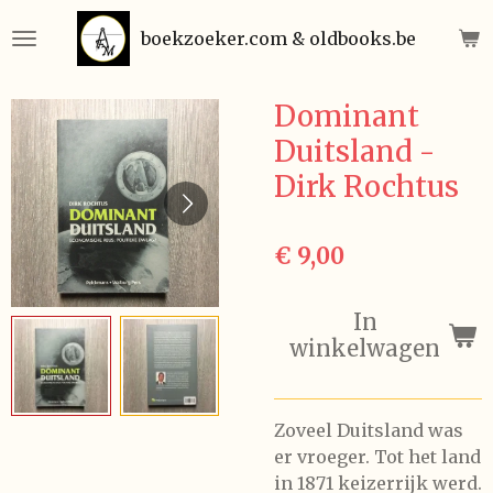
Ga
boekzoeker.com & oldbooks.be
direct
naar
de
Dominant
hoofdinhoud
Duitsland -
Dirk Rochtus
€ 9,00
In
winkelwagen
Zoveel Duitsland was
er vroeger. Tot het land
in 1871 keizerrijk werd.