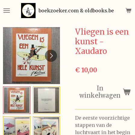
Ga
boekzoeker.com & oldbooks.be
direct
naar
de
Vliegen is een
hoofdinhoud
kunst -
Xaudaro
€ 10,00
In
winkelwagen
De eerste voorzichtige
stappen van de
luchtvaart in het begin