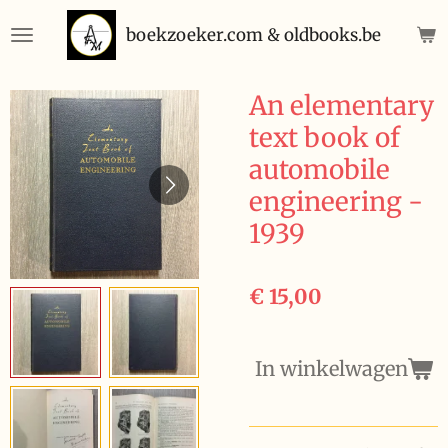
Ga
boekzoeker.com & oldbooks.be
direct
naar
de
An elementary
hoofdinhoud
text book of
automobile
engineering -
1939
€ 15,00
In winkelwagen