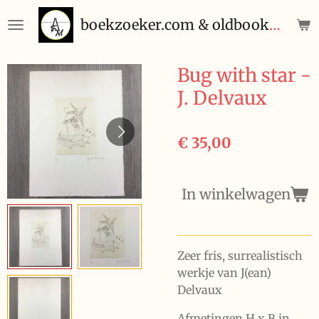
Ga
boekzoeker.com & oldbooks.be
direct
naar
de
Bug with star -
hoofdinhoud
J. Delvaux
€ 35,00
In winkelwagen
Zeer fris, surrealistisch
werkje van J(ean)
Delvaux
Afmetingen H x B in