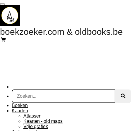
Ga
direct
naar
de
hoofdinhoud
boekzoeker.com & oldbooks.be
Boeken
Kaarten
Atlassen
Kaarten - old maps
Vrije grafiek