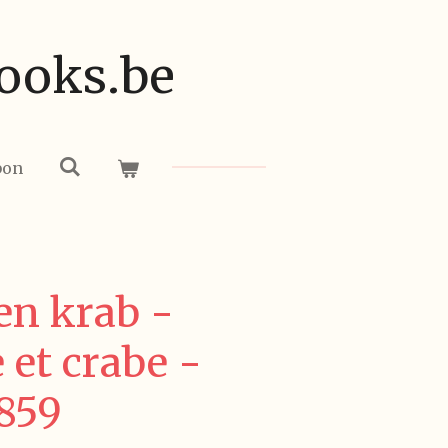
ooks.be
bon
en krab -
 et crabe -
1859