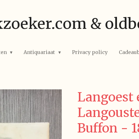
zoeker.com & oldb
ten
Antiquariaat
Privacy policy
Cadeau
Langoest 
Langouste
Buffon - 