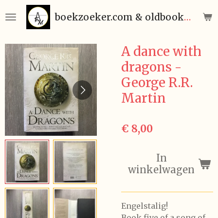
Ga
boekzoeker.com & oldbooks.be
direct
naar
de
A dance with
hoofdinhoud
dragons -
George R.R.
Martin
€ 8,00
In
winkelwagen
Engelstalig!
Book five of a song of