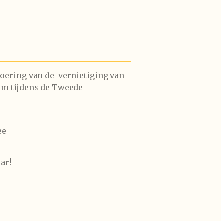
voering van de vernietiging van
om tijdens de Tweede
ee
ar!