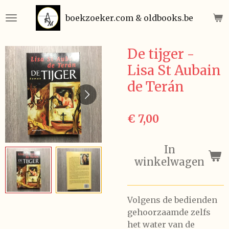
Ga
boekzoeker.com & oldbooks.be
direct
naar
de
De tijger -
hoofdinhoud
Lisa St Aubain
de Terán
€ 7,00
In
winkelwagen
Volgens de bedienden
gehoorzaamde zelfs
het water van de