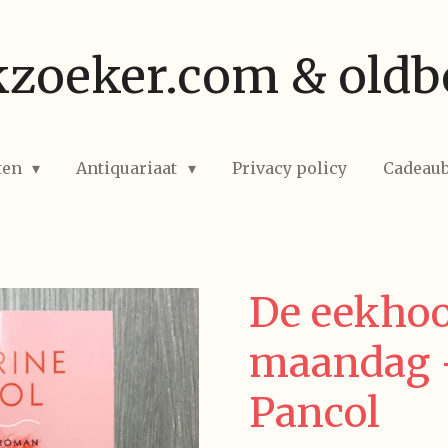
zoeker.com & oldb
ten
Antiquariaat
Privacy policy
Cadeau
De eekhoo
maandag -
Pancol