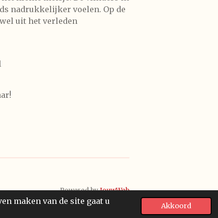
eds nadrukkelijker voelen. Op de
wel uit het verleden
l
ar!
Powered by
JouwWeb
ven maken van de site gaat u
Akkoord