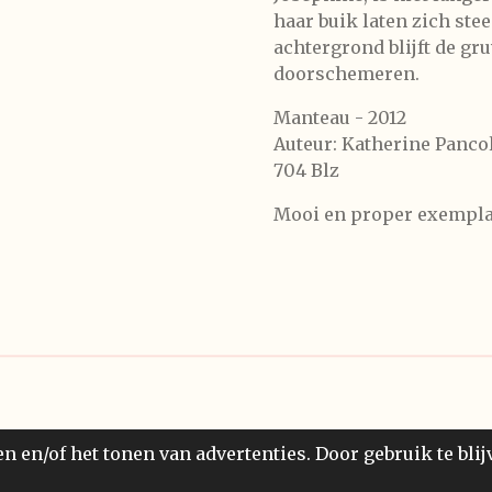
haar buik laten zich ste
achtergrond blijft de gru
doorschemeren.
Manteau - 2012
Auteur: Katherine Panco
704 Blz
Mooi en proper exempla
 en/of het tonen van advertenties. Door gebruik te blij