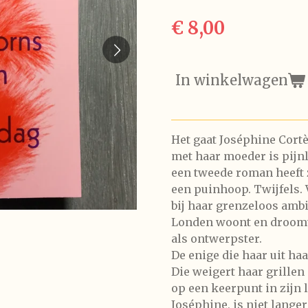
€ 8,00
In winkelwagen
Het gaat Joséphine Cortè
met haar moeder is pijnli
een tweede roman heeft z
een puinhoop. Twijfels. V
bij haar grenzeloos ambi
Londen woont en droomt 
als ontwerpster.
De enige die haar uit ha
Die weigert haar grillen 
op een keerpunt in zijn 
Joséphine, is niet langer