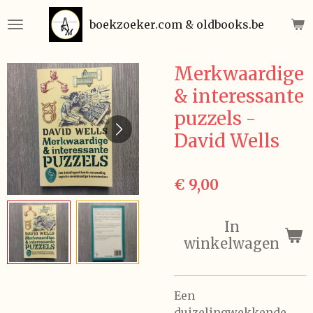
Ga
boekzoeker.com & oldbooks.be
direct
naar
de
Merkwaardige
hoofdinhoud
& interessante
puzzels -
David Wells
€ 9,00
In
winkelwagen
Een
duizelingwekkende