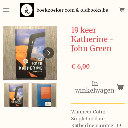
Ga
boekzoeker.com & oldbooks.be
direct
naar
de
19 keer
hoofdinhoud
Katherine -
John Green
€ 6,00
In
winkelwagen
Wanneer Colin
Singleton door
Katherine nummer 19