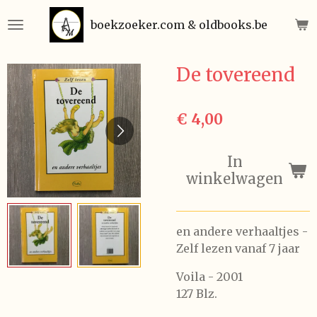
Ga
boekzoeker.com & oldbooks.be
direct
naar
de
De tovereend
hoofdinhoud
€ 4,00
In
winkelwagen
en andere verhaaltjes -
Zelf lezen vanaf 7 jaar
Voila - 2001
127 Blz.