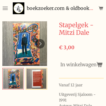
Ga
boekzoeker.com & oldbooks.be
direct
naar
de
Stapelgek -
hoofdinhoud
Mitzi Dale
€ 3,00
In winkelwagen
Vanaf 12 jaar
Uitgeverij Sjaloom -
1991
Auteur: Mitzi Dale