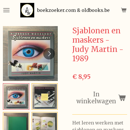
Ga
boekzoeker.com & oldbooks.be
direct
naar
de
Sjablonen en
hoofdinhoud
maskers -
Judy Martin -
1989
€ 8,95
In
winkelwagen
Het leren werken met
sjablonen en maskers