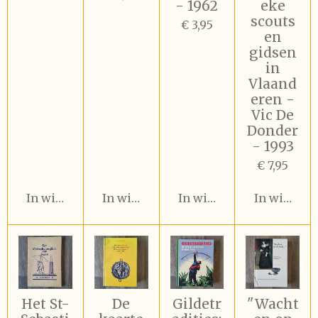
- 1962
eke
scouts
€ 3,95
en
gidsen
in
Vlaand
eren -
Vic De
Donder
- 1993
€ 7,95
In winkelwagen
In winkelwagen
In winkelwagen
In winkel
Het St-
De
Gildetr
"Wacht