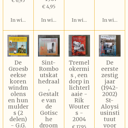
€ 6,95
€ 4,95
In winkelwagen
In winkelwagen
In winkelwagen
In winkel
De
Sint-
Tremel
De
Groesb
Rombo
okermi
eerste
eekse
utskat
s , een
zestig
koren
hedraal
dorp in
jaar
windm
,
lichterl
(1942-
olens
Gestalt
aaie -
2002)
en hun
e van
Rik
St-
mulder
de
Wouter
Aloysi
s (2
Gotisc
s -
usinsti
delen)
he
2004
tuut
- G.G.
droom
voor
€ 17,95