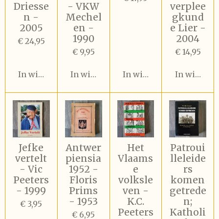
Driesse
- VKW
verplee
n -
Mechel
gkund
2005
en -
e Lier -
1990
2004
€ 24,95
€ 9,95
€ 14,95
In winkelwagen
In winkelwagen
In winkelwagen
In winkel
Jefke
Antwer
Het
Patroui
vertelt
piensia
Vlaams
lleleide
- Vic
1952 -
e
rs
Peeters
Floris
volksle
komen
- 1999
Prims
ven -
getrede
- 1953
K.C.
n;
€ 3,95
Peeters
Katholi
€ 6,95