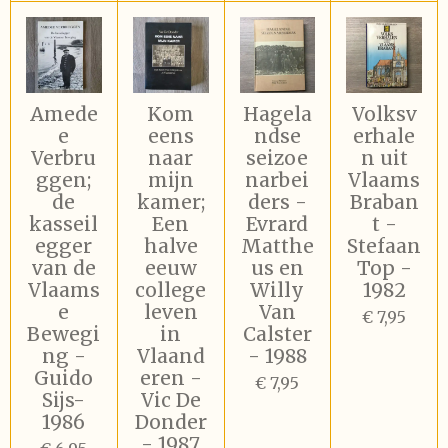
Amede
Kom
Hagela
Volksv
e
eens
ndse
erhale
Verbru
naar
seizoe
n uit
ggen;
mijn
narbei
Vlaams
de
kamer;
ders -
Braban
kasseil
Een
Evrard
t -
egger
halve
Matthe
Stefaan
van de
eeuw
us en
Top -
Vlaams
college
Willy
1982
e
leven
Van
€ 7,95
Bewegi
in
Calster
ng -
Vlaand
- 1988
Guido
eren -
€ 7,95
Sijs-
Vic De
1986
Donder
- 1987