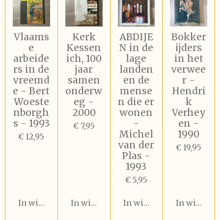
Vlaams
Kerk
ABDIJE
Bokker
e
Kessen
N in de
ijders
arbeide
ich, 100
lage
in het
rs in de
jaar
landen
verwee
vreemd
samen
en de
r -
e - Bert
onderw
mense
Hendri
Woeste
eg -
n die er
k
nborgh
2000
wonen
Verhey
s - 1993
-
en -
€ 7,95
Michel
1990
€ 12,95
van der
€ 19,95
Plas -
1993
€ 5,95
In winkelwagen
In winkelwagen
In winkelwagen
In winkel