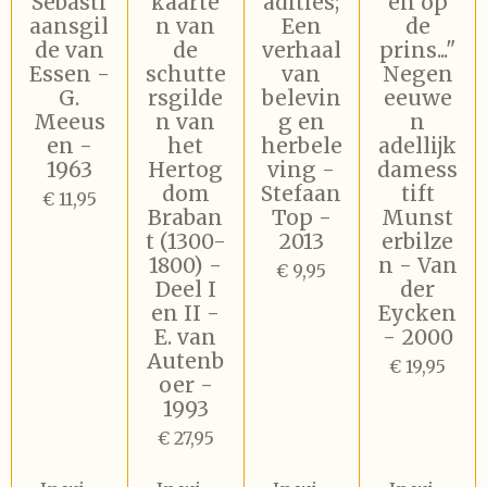
Sebasti
kaarte
adities;
en op
aansgil
n van
Een
de
de van
de
verhaal
prins..."
Essen -
schutte
van
Negen
G.
rsgilde
belevin
eeuwe
Meeus
n van
g en
n
en -
het
herbele
adellijk
1963
Hertog
ving -
damess
dom
Stefaan
tift
€ 11,95
Braban
Top -
Munst
t (1300-
2013
erbilze
1800) -
n - Van
€ 9,95
Deel I
der
en II -
Eycken
E. van
- 2000
Autenb
€ 19,95
oer -
1993
€ 27,95