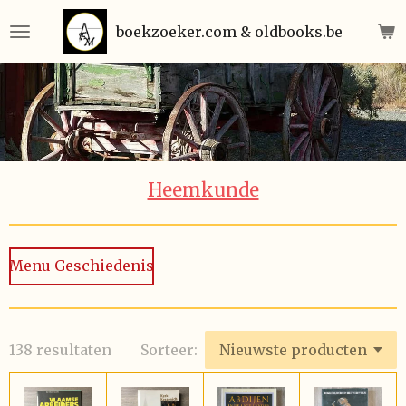
Ga
boekzoeker.com & oldbooks.be
direct
naar
de
hoofdinhoud
Heemkunde
Menu Geschiedenis
138 resultaten
Sorteer: