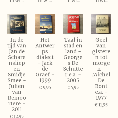
In winkelwagen
In winkelwagen
In winkelwagen
In winkel
In de
Het
Taal in
Geel
tijd van
Antwer
stad en
van
Jan de
ps
land -
gistere
Schare
dialect
George
n tot
nsliep
- Jack
s De
morge
en
de
Schutte
n -
Smidje
Graef -
r e.a. -
Michel
Smee -
1999
2005
De
Julien
Bont
€ 9,95
€ 7,95
van
e.a. -
Remoo
1977
rtere -
€ 11,95
2011
€ 12,95