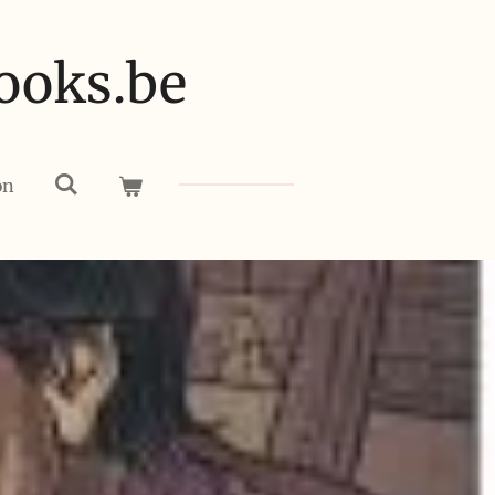
ooks.be
on