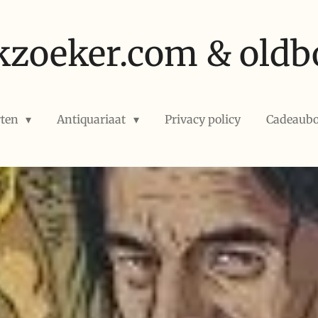
kzoeker.com & oldb
rten
Antiquariaat
Privacy policy
Cadeaub