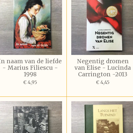
In naam van de liefde
Negentig dromen
- Marius Filiescu -
van Elise - Lucinda
1998
Carrington -2013
€ 4,95
€ 4,45