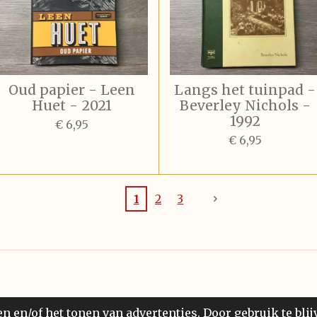
Oud papier - Leen
Langs het tuinpad -
Huet - 2021
Beverley Nichols -
1992
€ 6,95
€ 6,95
1
2
3
 en/of het tonen van advertenties. Door gebruik te blij