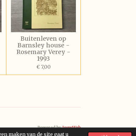
Buitenleven op
Barnsley house -
Rosemary Verey -
1993
€ 7,00
Powered by
JouwWeb
ven maken van de site gaat u