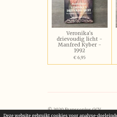
Veronika's
drievoudig licht -
Manfred Kyber -
1992
€ 6,95
© 2020 Franssonius GCV
Deze website gebruikt cookies voor analyse-doeleinden