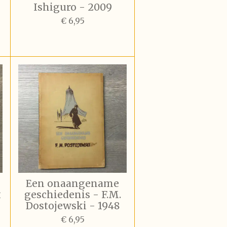
1
Ishiguro - 2009
€ 6,95
Een onaangename
k
geschiedenis - F.M.
Dostojewski - 1948
€ 6,95