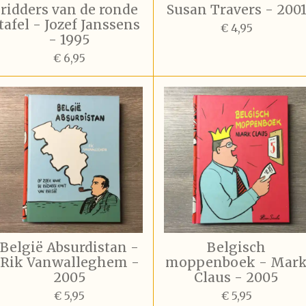
ridders van de ronde
Susan Travers - 200
tafel - Jozef Janssens
€ 4,95
- 1995
€ 6,95
België Absurdistan -
Belgisch
Rik Vanwalleghem -
moppenboek - Mar
2005
Claus - 2005
€ 5,95
€ 5,95