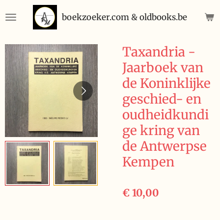
Ga
boekzoeker.com & oldbooks.be
direct
naar
de
Taxandria -
hoofdinhoud
Jaarboek van
de Koninklijke
geschied- en
oudheidkundi
ge kring van
de Antwerpse
Kempen
€ 10,00