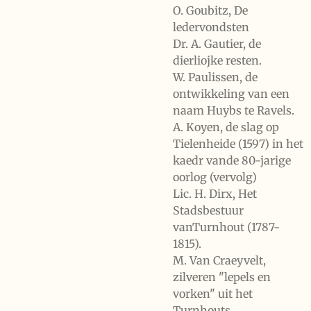
O. Goubitz, De
ledervondsten
Dr. A. Gautier, de
dierliojke resten.
W. Paulissen, de
ontwikkeling van een
naam Huybs te Ravels.
A. Koyen, de slag op
Tielenheide (1597) in het
kaedr vande 80-jarige
oorlog (vervolg)
Lic. H. Dirx, Het
Stadsbestuur
vanTurnhout (1787-
1815).
M. Van Craeyvelt,
zilveren "lepels en
vorken" uit het
Turnhouts