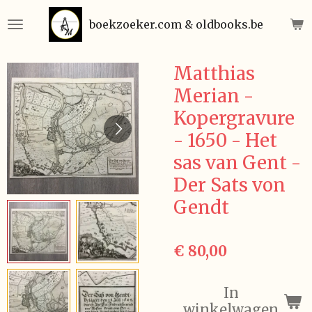
Ga
boekzoeker.com & oldbooks.be
direct
naar
de
Matthias
hoofdinhoud
Merian -
Kopergravure
- 1650 - Het
sas van Gent -
Der Sats von
Gendt
€ 80,00
In
winkelwagen